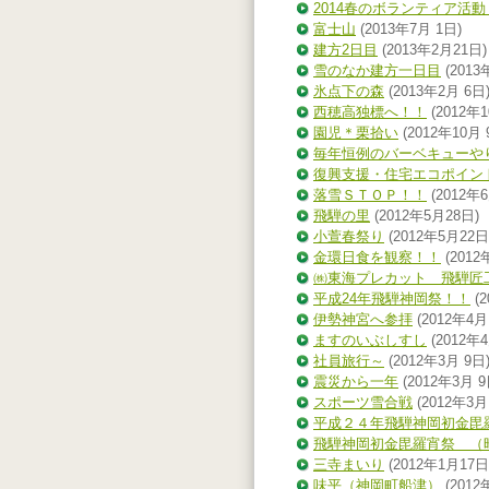
2014春のボランティア活動
富士山
(2013年7月 1日)
建方2日目
(2013年2月21日)
雪のなか建方一日目
(2013
氷点下の森
(2013年2月 6日
西穂高独標へ！！
(2012年
園児＊栗拾い
(2012年10月 
毎年恒例のバーベキューや
復興支援・住宅エコポイン
落雪ＳＴＯＰ！！
(2012年6
飛騨の里
(2012年5月28日)
小萱春祭り
(2012年5月22日
金環日食を観察！！
(2012
㈱東海プレカット 飛騨匠
平成24年飛騨神岡祭！！
(2
伊勢神宮へ参拝
(2012年4月
ますのいぶしすし
(2012年4
社員旅行～
(2012年3月 9日
震災から一年
(2012年3月 9
スポーツ雪合戦
(2012年3月
平成２４年飛騨神岡初金毘
飛騨神岡初金毘羅宵祭 
三寺まいり
(2012年1月17日
味平（神岡町船津）
(2012