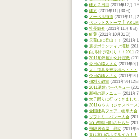
建方２日目
(2011年12月 1日
建方
(2011年11月30日)
ノーベル街道
(2011年11月2
ペレットストーブ ｢TAKUM
社長紹介
(2011年11月 8日)
紅葉
(2011年10月31日)
天蓋山に登山！！
(2011年
震災ボランティア活動
(20
白川村で稲刈り！！2011
(
2011船津座お化け屋敷
(20
今日の職人さん
(2011年9月
大工道具を被災地へ・・・
今日の職人さん
(2011年9月
稲刈り教室
(2011年9月12日
2011溝建バーベキュー
(20
新福の裏メニュー
(2011年
太子踊りに行ってきました
2011ＧＳＡ（ジオスペー
全国建具フェア 岐阜大会
ソフトミニバレー大会
(20
富山県朝日町のたら汁
(20
飛騨居酒屋 蔵助
(2011年
春は富山のホタルイカ！！