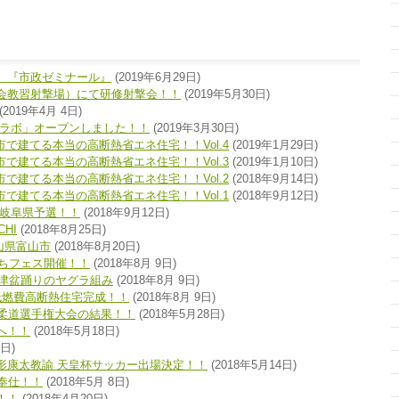
 『市政ゼミナール』
(2019年6月29日)
会教習射撃場）にて研修射撃会！！
(2019年5月30日)
(2019年4月 4日)
カラボ」オープンしました！！
(2019年3月30日)
市で建てる本当の高断熱省エネ住宅！！Vol.4
(2019年1月29日)
市で建てる本当の高断熱省エネ住宅！！Vol.3
(2019年1月10日)
市で建てる本当の高断熱省エネ住宅！！Vol.2
(2018年9月14日)
市で建てる本当の高断熱省エネ住宅！！Vol.1
(2018年9月12日)
 岐阜県予選！！
(2018年9月12日)
CHI
(2018年8月25日)
山県富山市
(2018年8月20日)
まちフェス開催！！
(2018年8月 9日)
船津盆踊りのヤグラ組み
(2018年8月 9日)
低燃費高断熱住宅完成！！
(2018年8月 9日)
別柔道選手権大会の結果！！
(2018年5月28日)
へ！！
(2018年5月18日)
8日)
形康太教諭 天皇杯サッカー出場決定！！
(2018年5月14日)
奉仕！！
(2018年5月 8日)
！！
(2018年4月20日)