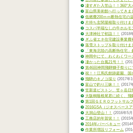
凄すぎた入笠山！！360°
富山県美術館へ行ってきま
低燃費200ｍｍ断熱住宅の
片持ち玄関屋根取り付けま
コスパ半端なしの牛ホルモ
大津神社で初詣！！
(2018
ぎふ省エネ住宅建設事業費
落雪ストップを取り付けま
「東海北陸の高断熱住宅」
神岡中にて、わくわくワー
凄かった台風21号！！
(20
第46回神岡飛騨獅子祭り
祝！！江馬氏館跡庭園、国
飛騨のキノコ採り
(2017年1
富山で釣り三昧！！
(2017
笠新道ピストン、笠ヶ岳日
大阪桐蔭根尾君に続く、飛
第1回ＧＥＲＯフットサルフ
2016GSA（ジオスペース
大洞山登山！！
(2016年5月
工務店的年賀状！！
(2015
2014年バーベキュー
(2014
作業所増設リフォーム
(20