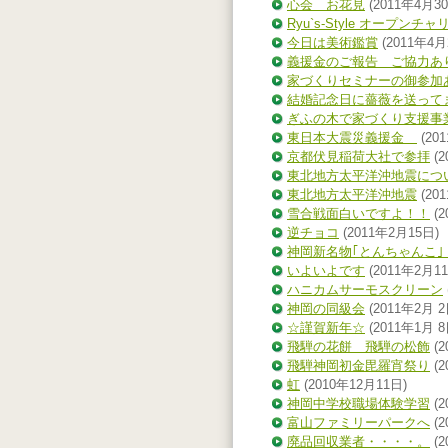
心会 お花見
(2011年4月3
Ryu`s-Style オープン
今日は美術鑑賞
(2011年4月
義援金のご報告 ご協力あ
家づくりセミナーの御参加
結婚記念日に薔薇を送って
ぎふの木で家づくり支援事
東日本大震災義援金
(20
京都伏見稲荷大社で参拝
(2
東北地方太平洋沖地震につ
東北地方太平洋沖地震
(20
雪合戦面白いですよ！！
(2
逆チョコ
(2011年2月15日)
神岡新名物｢とんちゃんこ｣
いよいよです
(2011年2月1
ハニカムサーモスクリーン
神岡の同級会
(2011年2月 2
☆謹賀新年☆
(2011年1月 8
飛騨の花餅 飛騨の松飾
(2
飛騨神岡初金毘羅宵祭り
(2
虹
(2010年12月11日)
神岡中学校職場体験学習
(2
富山ファミリーパークへ
(2
廃品回収業者・・・・。
(2