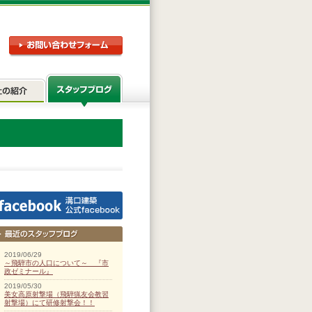
2019/06/29
～飛騨市の人口について～ 『市
政ゼミナール』
2019/05/30
美女高原射撃場（飛騨猟友会教習
射撃場）にて研修射撃会！！