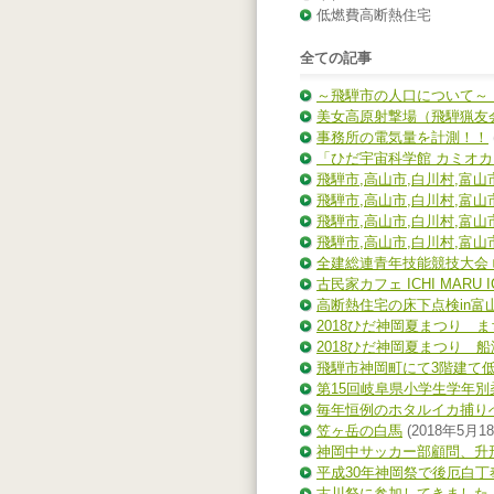
低燃費高断熱住宅
全ての記事
～飛騨市の人口について～
美女高原射撃場（飛騨猟友
事務所の電気量を計測！！
「ひだ宇宙科学館 カミオ
飛騨市,高山市,白川村,富山
飛騨市,高山市,白川村,富山
飛騨市,高山市,白川村,富山
飛騨市,高山市,白川村,富山
全建総連青年技能競技大会
古民家カフェ ICHI MARU I
高断熱住宅の床下点検in富
2018ひだ神岡夏まつり 
2018ひだ神岡夏まつり 
飛騨市神岡町にて3階建て
第15回岐阜県小学生学年
毎年恒例のホタルイカ捕り
笠ヶ岳の白馬
(2018年5月1
神岡中サッカー部顧問、升
平成30年神岡祭で後厄白丁
古川祭に参加してきました