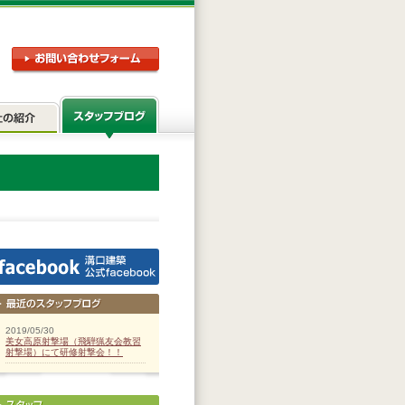
2019/05/30
美女高原射撃場（飛騨猟友会教習
射撃場）にて研修射撃会！！