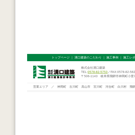
トップページ
｜
溝口建築のこだわり
｜
施工事例
｜
施工レ
株式会社溝口建築
TEL:
0578-82-5753
／FAX:0578-82-58
〒506-1143 岐阜県飛騨市神岡町小萱76
営業エリア ／ 神岡町 古川町 高山市 宮川町 河合町 白川村 飛