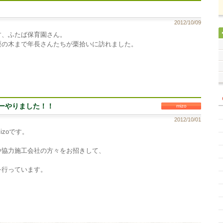
2012/10/09
す、ふたば保育園さん。
栗の木まで年長さんたちが栗拾いに訪れました。
ーやりました！！
mizo
2012/10/01
zoです。
や協力施工会社の方々をお招きして、
を行っています。