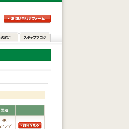
面積
4K
2
2.46m