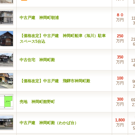
1
８０
中古戸建 神岡町朝浦
1
万円
3
【価格改定】中古戸建 神岡町船津（旭川）駐車
250
2
万円
スペース5台込
6
350
中古住宅 神岡町殿
1
万円
4
100
【価格改定】中古戸建 飛騨市神岡町殿
9
万円
2
300
6
売地 神岡町館野町
万円
2
1,800
中古戸建 神岡町殿（わかば台）
1
万円
5