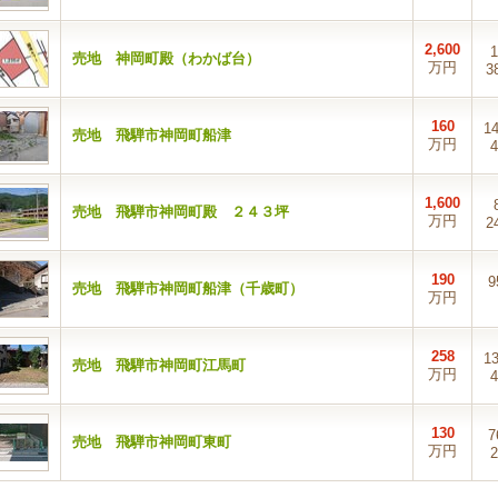
2,600
売地 神岡町殿（わかば台）
万円
3
160
1
売地 飛騨市神岡町船津
万円
4
1,600
売地 飛騨市神岡町殿 ２４３坪
万円
2
190
9
売地 飛騨市神岡町船津（千歳町）
万円
258
1
売地 飛騨市神岡町江馬町
万円
4
130
7
売地 飛騨市神岡町東町
万円
2