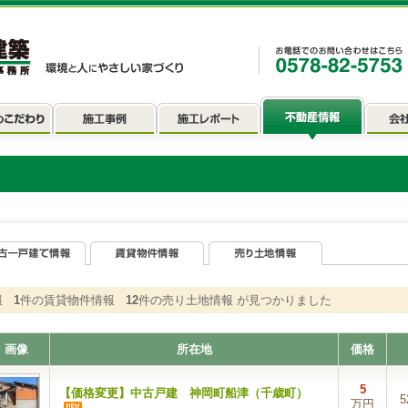
情報
1
件の賃貸物件情報
12
件の売り土地情報 が見つかりました
画像
所在地
価格
5
【価格変更】中古戸建 神岡町船津（千歳町）
5
万円