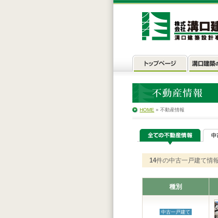
HOME
» 不動産情報
14
件の中古一戸建て
種別
中古一戸建て