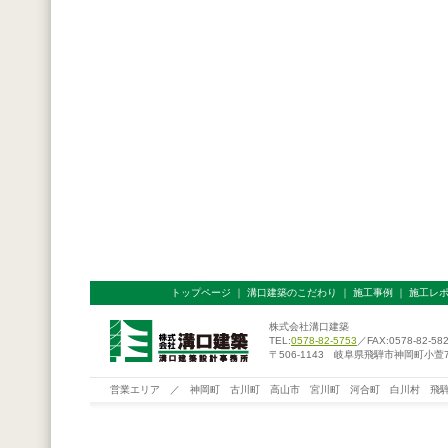
トップページ
｜
溝口建築のこだわり
｜
施工事例
｜
施工レ
株式会社溝口建築
TEL:
0578-82-5753
／FAX:0578-82-58
〒506-1143 岐阜県飛騨市神岡町小萱76
営業エリア ／ 神岡町 古川町 高山市 宮川町 河合町 白川村 飛