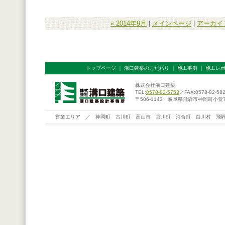
« 2014年9月
|
メインページ
|
アーカイ
トップページ
｜
溝口建築のこだわり
｜
施工事例
｜
施工レ
株式会社溝口建築
TEL:
0578-82-5753
／FAX:0578-82-58
〒506-1143 岐阜県飛騨市神岡町小萱76
営業エリア ／ 神岡町 古川町 高山市 宮川町 河合町 白川村 飛