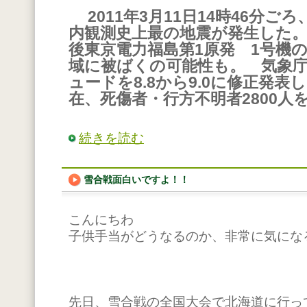
2011年3月11日14時46分
内観測史上最の地震が発生した
後
東京電力福島第1原発 1号機
域に被ばくの可能性も。
気象庁
ュードを8.8から9.0に修正発表
在、死傷者・行方不明者2800人
続きを読む
雪合戦面白いですよ！！
こんにちわ
子供手当がどうなるのか、非常に気になる
先日、雪合戦の全国大会で北海道に行っ