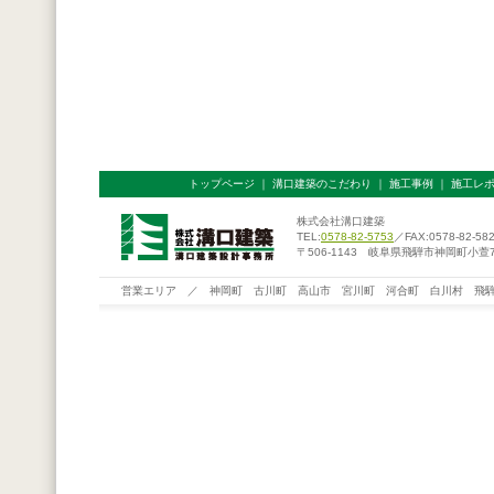
トップページ
｜
溝口建築のこだわり
｜
施工事例
｜
施工レ
株式会社溝口建築
TEL:
0578-82-5753
／FAX:0578-82-58
〒506-1143 岐阜県飛騨市神岡町小萱76
営業エリア ／ 神岡町 古川町 高山市 宮川町 河合町 白川村 飛