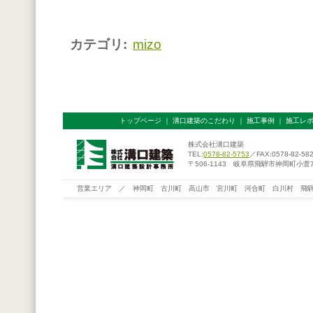
カテゴリ
:
mizo
トップページ
｜
溝口建築のこだわり
｜
施工事例
｜
施工レ
株式会社溝口建築
TEL:
0578-82-5753
／FAX:0578-82-58
〒506-1143 岐阜県飛騨市神岡町小萱76
営業エリア ／ 神岡町 古川町 高山市 宮川町 河合町 白川村 飛