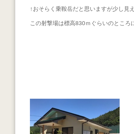
↑おそらく乗鞍岳だと思いますが少し見
この射撃場は標高830ｍぐらいのところ