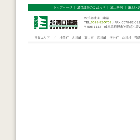
トップページ
｜
溝口建築のこだわり
｜
施工事例
｜
施工レ
株式会社溝口建築
TEL:
0578-82-5753
／FAX:0578-82-58
〒506-1143 岐阜県飛騨市神岡町小萱76
営業エリア ／ 神岡町 古川町 高山市 宮川町 河合町 白川村 飛