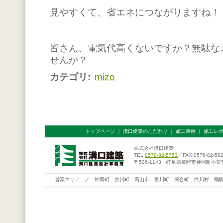
見やすくて、省エネにつながりますね！
皆さん、電気代高くないですか？無駄な
せんか？
カテゴリ
:
mizo
トップページ
｜
溝口建築のこだわり
｜
施工事例
｜
施工レ
株式会社溝口建築
TEL:
0578-82-5753
／FAX:0578-82-58
〒506-1143 岐阜県飛騨市神岡町小萱76
営業エリア ／ 神岡町 古川町 高山市 宮川町 河合町 白川村 飛