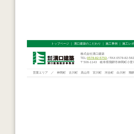
トップページ
｜
溝口建築のこだわり
｜
施工事例
｜
施工レ
株式会社溝口建築
TEL:
0578-82-5753
／FAX:0578-82-58
〒506-1143 岐阜県飛騨市神岡町小萱76
営業エリア ／ 神岡町 古川町 高山市 宮川町 河合町 白川村 飛