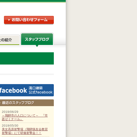
2019/06/29
～飛騨市の人口について～ 『市
政ゼミナール』
2019/05/30
美女高原射撃場（飛騨猟友会教習
射撃場）にて研修射撃会！！