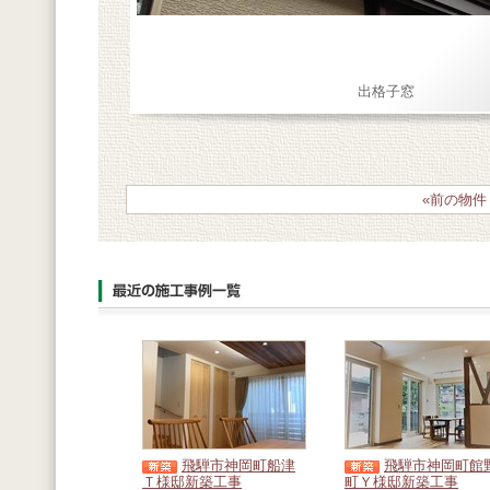
出格子窓
«前の物件
飛騨市神岡町船津
飛騨市神岡町館
Ｔ様邸新築工事
町Ｙ様邸新築工事