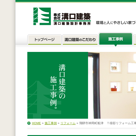
HOME
»
施工事例
»
リフォーム
» 飛騨市神岡町船津 Ｔ様邸リフォーム工