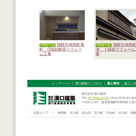
飛騨市神岡町東
飛騨市神岡
町 O様邸耐震リフォー
津 Ｔ様邸リフォーム
ム工事
事
トップページ
｜
溝口建築のこだわり
｜
施工事例
｜
施工レ
株式会社溝口建築
TEL:
0578-82-5753
／FAX:0578-82-58
〒506-1143 岐阜県飛騨市神岡町小萱76
営業エリア ／ 神岡町 古川町 高山市 宮川町 河合町 白川村 飛