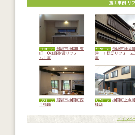
施工事例 リ
飛騨市神岡町東
飛騨市神岡
町 O様邸耐震リフォー
津 Ｔ様邸リフォーム
ム工事
事
飛騨市神岡町西
神岡町上今町
Ｔ様邸
様邸
メインペ