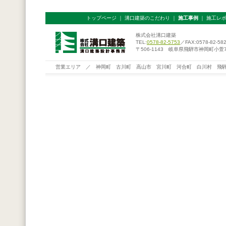
トップページ
｜
溝口建築のこだわり
｜
施工事例
｜
施工レ
株式会社溝口建築
TEL:
0578-82-5753
／FAX:0578-82-58
〒506-1143 岐阜県飛騨市神岡町小萱76
営業エリア ／ 神岡町 古川町 高山市 宮川町 河合町 白川村 飛