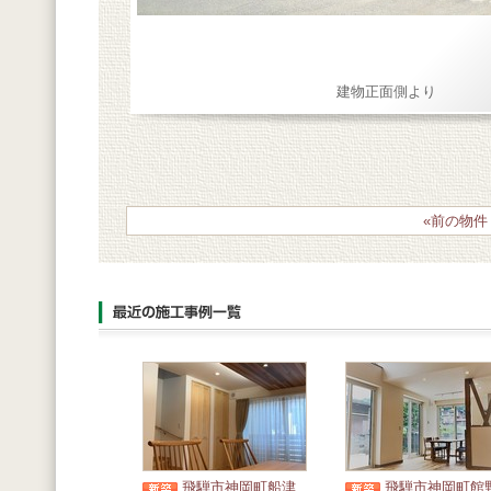
建物正面側より
«前の物件
飛騨市神岡町船津
飛騨市神岡町館