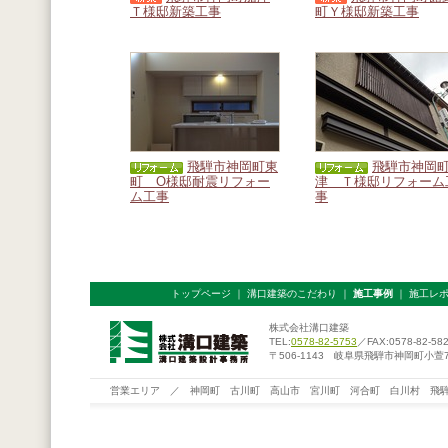
Ｔ様邸新築工事
町Ｙ様邸新築工事
飛騨市神岡町東
飛騨市神岡
町 O様邸耐震リフォー
津 Ｔ様邸リフォーム
ム工事
事
トップページ
｜
溝口建築のこだわり
｜
施工事例
｜
施工レ
株式会社溝口建築
TEL:
0578-82-5753
／FAX:0578-82-58
〒506-1143 岐阜県飛騨市神岡町小萱76
営業エリア ／ 神岡町 古川町 高山市 宮川町 河合町 白川村 飛