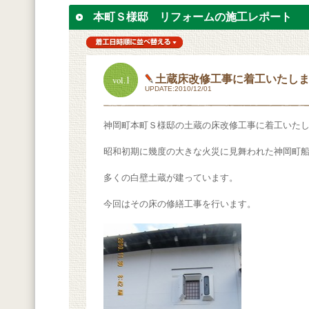
本町Ｓ様邸 リフォームの施工レポート
1
土蔵床改修工事に着工いたし
vol.
UPDATE:2010/12/01
神岡町本町Ｓ様邸の土蔵の床改修工事に着工いた
昭和初期に幾度の大きな火災に見舞われた神岡町
多くの白壁土蔵が建っています。
今回はその床の修繕工事を行います。