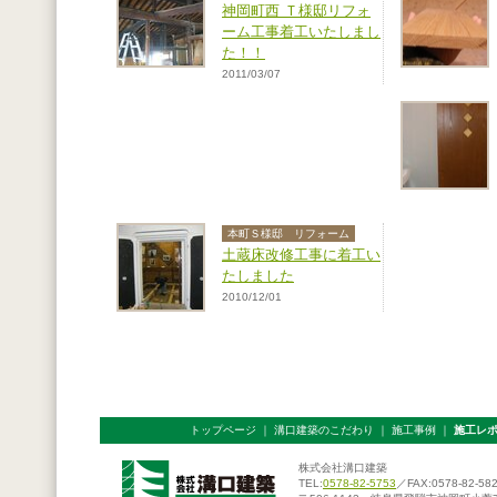
神岡町西 Ｔ様邸リフォ
ーム工事着工いたしまし
た！！
2011/03/07
本町Ｓ様邸 リフォーム
土蔵床改修工事に着工い
たしました
2010/12/01
トップページ
｜
溝口建築のこだわり
｜
施工事例
｜
施工レ
株式会社溝口建築
TEL:
0578-82-5753
／FAX:0578-82-58