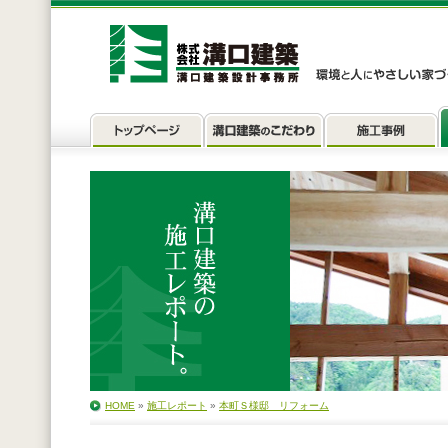
HOME
»
施工レポート
»
本町Ｓ様邸 リフォーム