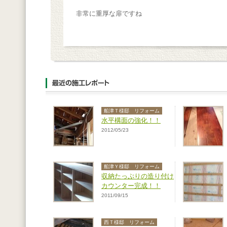
非常に重厚な扉ですね
船津Ｔ様邸 リフォーム
水平構面の強化！！
2012/05/23
船津Ｙ様邸 リフォーム
収納たっぷりの造り付け
カウンター完成！！
2011/09/15
西Ｔ様邸 リフォーム