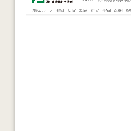
〒506-1143 岐阜県飛騨市神岡町小萱76
営業エリア ／ 神岡町 古川町 高山市 宮川町 河合町 白川村 飛