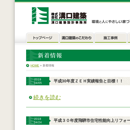
HOME
» 新着情報
2019
平成30年度ＺＥＨ実績報告と目標！！
04/05
続きを読む
2018
平成３０年度飛騨市住宅性能向上リフォ
04/24