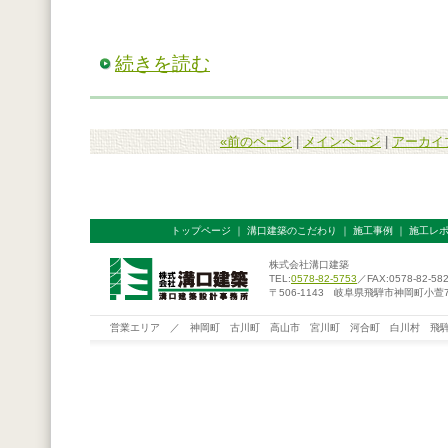
続きを読む
«前のページ
|
メインページ
|
アーカイ
トップページ
｜
溝口建築のこだわり
｜
施工事例
｜
施工レ
株式会社溝口建築
TEL:
0578-82-5753
／FAX:0578-82-58
〒506-1143 岐阜県飛騨市神岡町小萱76
営業エリア ／ 神岡町 古川町 高山市 宮川町 河合町 白川村 飛